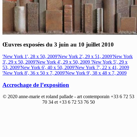
Œuvres exposées du 3 juin au 10 juillet 2010
'New York 1', 28 x 50, 2009
'New York 2', 29 x 51, 2009
'New York
3', 29 x 50, 2009
'New York 4', 29 x 50, 2009
'New York 5', 29 x
53, 2009
'New York 6', 40 x 50, 2009
'New York 7', 22 x 41, 2009
'New York 8', 36 x 50 x 7, 2009
'New York 9', 38 x 48 x 7, 2009
Accrochage de l’exposition
© 2020 anne-marie et roland pallade - art contemporain +33 6 72 53
70 34 et +33 6 72 53 76 50