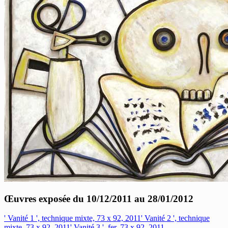
Œuvres exposée du 10/12/2011 au 28/01/2012
' Vanité 1 ', technique mixte, 73 x 92, 2011
' Vanité 2 ', technique
mixte, 73 x 92, 2011
' Vanité 3 ', fer, 73 x 92, 2011