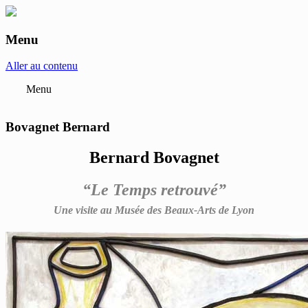
Menu
anne-marie et roland pallade galerie art
contemporain Lyon
Aller au contenu
Menu
Bovagnet Bernard
Bernard Bovagnet
“Le Temps retrouvé”
Une visite au Musée des Beaux-Arts de Lyon