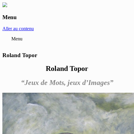
Menu
anne-marie et roland pallade galerie art
contemporain Lyon
Aller au contenu
Menu
Roland Topor
Roland Topor
“Jeux de Mots, jeux d’Images”