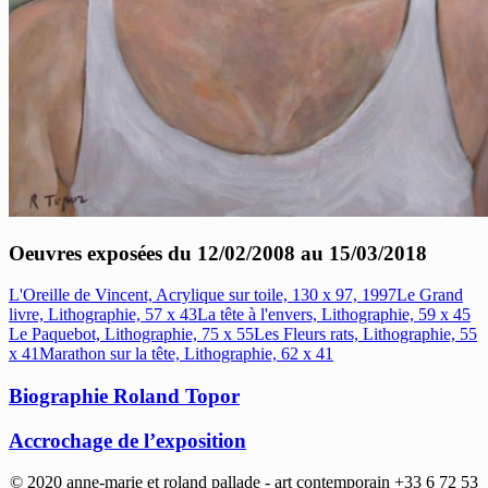
Oeuvres exposées du 12/02/2008 au 15/03/2018
L'Oreille de Vincent, Acrylique sur toile, 130 x 97, 1997
Le Grand
livre, Lithographie, 57 x 43
La tête à l'envers, Lithographie, 59 x 45
Le Paquebot, Lithographie, 75 x 55
Les Fleurs rats, Lithographie, 55
x 41
Marathon sur la tête, Lithographie, 62 x 41
Biographie Roland Topor
Accrochage de l’exposition
© 2020 anne-marie et roland pallade - art contemporain +33 6 72 53