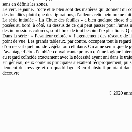
sans en définir les zones.
Le vert, le jaune, l’ocre et le bleu sont des matières qui donnent du c
des tonalités plutôt que des figurations, d’ailleurs cette peinture ne fait
La série intitulée « La Chute des feuilles » a bien quelque chose d’a
posées au bord, à côté, au-dessus de ce qui peut passer pour l’amas i
des impressions colorées, sont libres de tout besoin d’explications. Qu’
Dans la série : « Pesanteur colorée », l’agencement des réseaux de lign
point de vue. Les grands tableaux, par contre, occupent tout le regar
d’on ne sait quel monde végétal ou cellulaire. On aime sentir que le ge
l’avantage d’être d’emblée convaincante pourvu qu’une logique interne e
au regard coïncide exactement avec la nécessité ayant uni dans le trajet
En général, deux couleurs principales s’exaltent réciproquement, puis l
tiennent du tressage et du quadrillage. Rien d’abstrait pourtant da
découvre.
© 2020 anne-