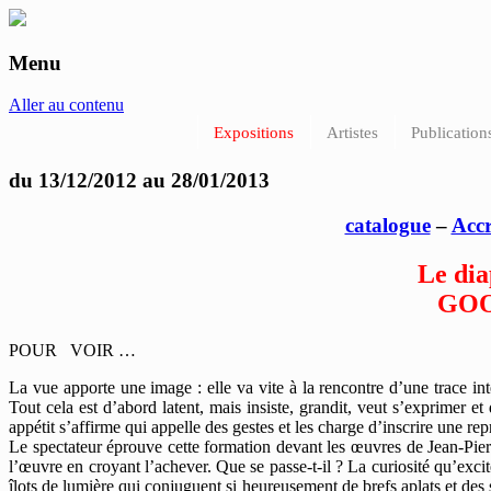
Menu
anne-marie et roland pallade galerie art 
Aller au contenu
Expositions
Artistes
Publication
du 13/12/2012 au 28/01/2013
catalogue
–
Accr
Le dia
GOO
POUR VOIR …
La vue apporte une image : elle va vite à la rencontre d’une trace in
Tout cela est d’abord latent, mais insiste, grandit, veut s’exprimer e
appétit s’affirme qui appelle des gestes et les charge d’inscrire une rep
Le spectateur éprouve cette formation devant les œuvres de Jean-Pierr
l’œuvre en croyant l’achever. Que se passe-t-il ? La curiosité qu’exc
îlots de lumière qui conjuguent si heureusement de brefs aplats et des