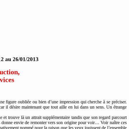
12 au 26/01/2013
uction,
ices
une figure oubliée ou bien d’une impression qui cherche à se préciser.
car il désire maintenant que tout aille en lui dans un sens. Un étrange
 et trouve là un attrait supplémentaire tandis que son regard parcourt
rs donne envie de remonter vers son origine pour voir… Voir naître ces
oximativement nommé pour la raison que les yeux jouissent de l’ensemble