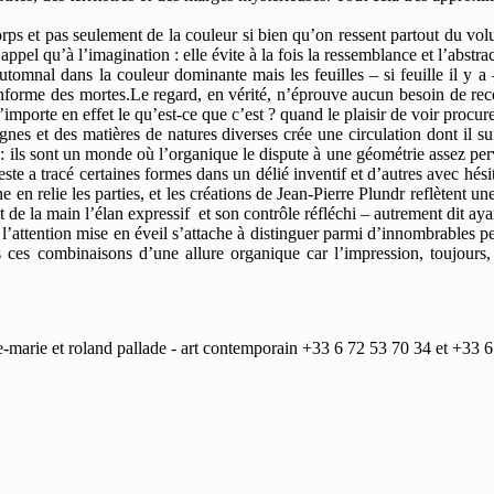
orps et pas seulement de la couleur si bien qu’on ressent partout du vol
 appel qu’à l’imagination : elle évite à la fois la ressemblance et l’abstra
utomnal dans la couleur dominante mais les feuilles – si feuille il y a
nforme des mortes.Le regard, en vérité, n’éprouve aucun besoin de reconn
importe en effet le qu’est-ce que c’est ? quand le plaisir de voir procure
es et des matières de natures diverses crée une circulation dont il suffi
d : ils sont un monde où l’organique le dispute à une géométrie assez p
ste a tracé certaines formes dans un délié inventif et d’autres avec hésit
n relie les parties, et les créations de Jean-Pierre Plundr reflètent une 
 de la main l’élan expressif et son contrôle réfléchi – autrement dit aya
’attention mise en éveil s’attache à distinguer parmi d’innombrables petit
ns ces combinaisons d’une allure organique car l’impression, toujours,
marie et roland pallade - art contemporain +33 6 72 53 70 34 et +33 