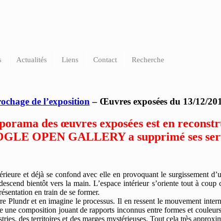
contemporain Lyon
s
Actualités
Liens
Contact
Recherche
ochage de l’exposition
– Œuvres exposées du 13/12/20
porama des œuvres exposées est en reconstr
GLE OPEN GALLERY a supprimé ses serv
térieure et déjà se confond avec elle en provoquant le surgissement d’
t descend bientôt vers la main. L’espace intérieur s’oriente tout à coup 
résentation en train de se former.
e Plundr et en imagine le processus. Il en ressent le mouvement interne
ite une composition jouant de rapports inconnus entre formes et couleu
 stries, des territoires et des marges mystérieuses. Tout cela très appr