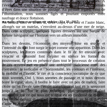
dessins qui embrassent sans nous lasser les mêmes thèmes. À
l’évidence, il s’agit toujours pour l’artiste de dresser les portraits
d’êtres dans une situation de passage. Au premier regard, celui de
l’illumination, nous sommes figés et pourtant emportés entre
naufrage et douce flottaison.
ma malle - photo et acrylique sur ardoise - 32 x 22 - 2017
Au hasard, dans ce dessin là, deux corps, l’un noir et l’autre blanc,
allongés sur un matelas, s’envolent au-dessus d’une mer de neige.
Dans cette sculpture, quelques figures dressées sur une barque de
fortune naviguent sur l’horizon vers un ailleurs immobile.
Dans les dessins, l’économie des moyens mise en œuvre et
l’intensité du trait font surgir le sujet comme une apparition. Dans les
sculptures, les forces contenues dans le fil de fer enroulé avec
vivacité et virtuosité font crépiter en silence les formes du
mouvement. Le jeu en présence dans tout le processus de création
de ces œuvres met en place une ambiguïté malicieuse entre des
contraires : la verticalité et l’horizontalité, les contours et l’intérieur,
la mobilité et l’inertie, le rire et la conscience socratique de ce que
nous sommes. Oui !, nous sommes de passage et si nous devons
boire la ciguë, alors, il faudra le faire avec un peu de malice, faire
croire qu’on l’avale sans l’avaler complètement tout en la savourant
jusqu’à la lie. Sur le plan technique, plus prosaïque, il faut
reconnaître que ce qui nous est restitué est un condensé de matière.
Des traits dansant et griffant la peau du papier, un fil de fer qui
s’agite en apesanteur et se trouve relié magiquement au socle d’une