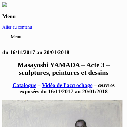
Menu
anne-marie et roland pallade galerie art
contemporain Lyon
Aller au contenu
Menu
du 16/11/2017 au 20/01/2018
Masayoshi YAMADA – Acte 3 –
sculptures, peintures et dessins
Catalogue
–
Vidéo de l’accrochage
– œuvres
exposées du 16/11/2017 au 20/01/2018