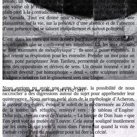
pensée, un volume tramé et tremblé qui se construit pour dessiner
une valise où le regard devient prisonnier. Nous voilà revenus, de
plain-pied à la contradiction des images et des idées que révèle l’art
de Yamada. Tout est donné pour s’esquiver ensuite comme une
plaisanterie sur la vie, sur la présence d’une absence et de l’absence
d’une présence qui se saluent mutuellement et surtout poliment.
C’est dans les titres qui sont donnés par l’auteur pour accompagner
ses offrandes que se confirment ses intentions. Là, les jeux de mots
se font murmures de métaphysique ; ils sont à peine esquissés. Il
faut retenir sa respiration pour les entendre. Prendre un mot pour un
autre, pour paraphraser Jean Tardieu, permettrait de comprendre le
sens des oppositions et dérives de sens. Un dessin nommé « œil »
pourrait devenir par homophonie « deuil », cette sculpture intitulée
« vague » serait en fait le glissement vers une blague.
Nous aurions pu avoir une autre lecture, la possibilité de nous
mon œil-acrylique sur ardoise - 128 x 132 - 2017
raccrocher à des digressions autour du sujet pour appréhender leur
quintessence. Nous aurions parlé alors de la mythologie d’Acheron,
le passeur des enfers, évoqué le soleil de la méditerranée au Zénith
de la tombe des réfugiés, renvoyé vers ce tableau d’Eugène
Delacroix, cher au cœur de Yamada, « La barque de Don Juan » que
l’on peut voir au musée du Louvre. Cela aurait souligné inutilement
par les mots ce qui vient à nous dans l’immédiat quand la voix de
l’artiste crève l’œil du regardeur pour lui ôter sa cécité.