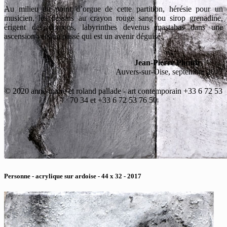
Au milieu du point d’orgue de cette partition, hérésie pour un
musicien, les dessins au crayon rouge sang ou sirop grenadine,
érigent des donjons, labyrinthes devenus mastabas dans une
ascension vers un passé qui est un avenir déguisé.
Jean-Pierre Plundr
Auvers-sur-Oise, septembre 2017
© 2020 anne-marie et roland pallade - art contemporain +33 6 72 53
70 34 et +33 6 72 53 76 50
Personne - acrylique sur ardoise - 44 x 32 - 2017