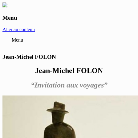
Menu
anne-marie et roland pallade galerie art
contemporain Lyon
Aller au contenu
Menu
Jean-Michel FOLON
Jean-Michel FOLON
“Invitation aux voyages”