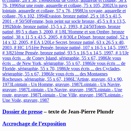
et collage, 28 x 38, 1984
Retour de Grèce, aquarelle et collage, 58 x
76, 1996
Sur une route, aquarelle et collage, 75 x 105, 2002
Un pays
lointain, aquarelle et collage, 57 x 76, 1998
Un voyage, aquarelle et
collage, 76 x 102, 1994
Evasion, bronze patiné, 25 x 18,5 x 41,5,
2001 - # 50/50
Femme, bois peint sur socle bronze, 45,5 x 8 x 13,5,
1992
Idole, bronze patiné, 15,5 x 2, 1993, # 24/50
Totem, bronze
patiné, 89,5 x diam 3, 2000, # 1/8
L'Homme et son Ombre, bronze
patiné, 38 x 11,5 x 43,5, 2005, # 8/30
Le Départ, bronze patiné, 52 x
14 x 32, 2005, # EA 1/20
Le Secret, bronze patiné, 63 x 26,5 x 40,
2003, # HC 1/5
1ère Pensée, bronze patiné, 107 x 16,5 x 14,5, 1997,
# 3/8
21ème Pensée, bronze patiné, 93,5 x 16,5 x 14,5, 1997, # 1/1
Je
vous écris ... de Coney Island, sérigraphie, 55 x 67, 1986
Je vous
écris ... de New York, sérigraphie, 55 x 67, 1986
Je vous écris ... de
Floride, sérigraphie, 55 x 70, 1986
Je vous écris ... des Cyclades,
sérigraphie, 55 x 67, 1986
Je vous écris ... des Montagnes
Rocheuses, sérigraphie, 55 x 67, 1986
L'Artiste, gravure, 63 x 90,
1973
Lointain - Un Homme, gravure, 1987
Lointain - Un Navire,
gravure, 1987
Lointain - Un Navire, gravure, 1987
Lointain - Une
route, gravure, 1987
Lointain - Une Ville, gravure, 1987
Lointain -
Une Voile, gravure, 1987
Dossier de presse
– texte de Jean-Pierre Plundr
Accrochage de l’exposition