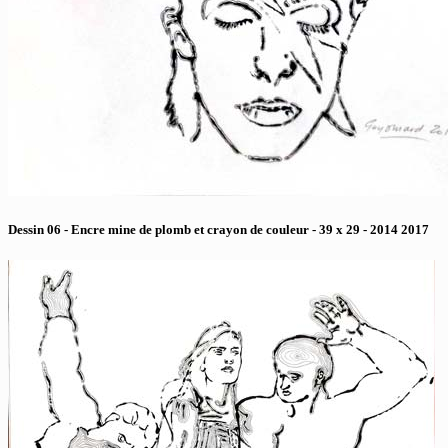
Dessin 06 - Encre mine de plomb et crayon de couleur - 39 x 29 - 2014 2017