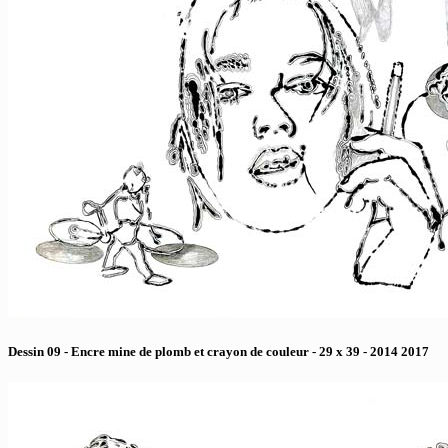
Dessin 09 - Encre mine de plomb et crayon de couleur - 29 x 39 - 2014 2017