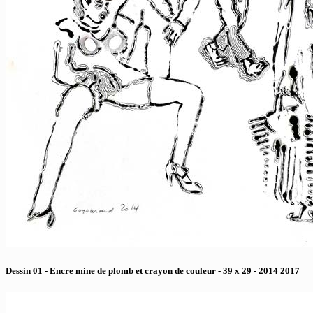
Dessin 01 - Encre mine de plomb et crayon de couleur - 39 x 29 - 2014 2017