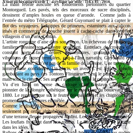
A-tout-pichet-misericorde 1 - acrylique sur toile - 116 x 81 - 2016
La main fébrile ausculte les fondements piétonniers du quartier
Montorgueil. Les pavés, tels des morceaux de sucre disciplinés,
dessinent d’amples houles en queue d’aronde. Comme jadis à
l’entrée du métro Télégraphe, Gérard Guyomard se plait à capter le
flot des voyageurs. Echoppes de primeurs, estaminets aux calicots
irisés et commerces de bouche jouent à cache-cache dans le reflet
villageois d’un Paris d’antan.
L’artiste ronronne d’aise dans son cocon. Un écheveau de filaments
familiers dessine son cadastre quotidien. Entrelacs de croquis en
constant porte-à-faux, délires pigmentaires, grattages ludiques,
vibrations de lignes tremblées, coq-à-l’âne narratifs, Guyomard en
remet sans cesse, il n’est pas de la famille de la lésine. Une trouée de
lumière, une confidence. Un glacis, un aveu. C’est Jérôme Bosch
gambadant au pays des Tontons Flingueurs. Seul le plaisir érige sa
main sous la cimaise. Ses amis l’appellent Gégé le capiteux.
Vu d’en haut, on pense au cadrage d’un Gustave Caillebotte,
pionnier de la plongée esthétique sur le macadam du boulevard dès
1880. Le regard pique sur le feutre des passants et les chignons des
promeneuses. Coiffures en mêlée.
Comme le disait Alphonse Allais, notre premier humoriste et pas
seulement par ordre alphabétique, l’idée du bonheur serait proche
d’une terrasse fleurie propagée à l’infini. Les guéridons sont dressés.
Les loufiats frétillent dans leur rondin. Le flâneur a déjà de la cuite
dans les idées.
Ballons de riesling, mazagrans de café, bocks de gueuze ou godets