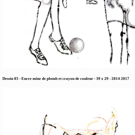
Dessin 05 - Encre mine de plomb et crayon de couleur - 39 x 29 - 2014 2017