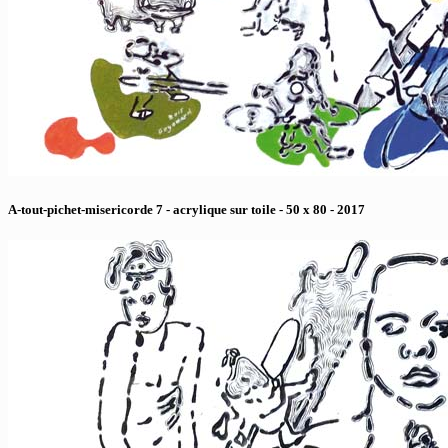
A-tout-pichet-misericorde 7 - acrylique sur toile - 50 x 80 - 2017