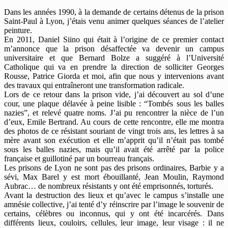
Dans les années 1990, à la demande de certains détenus de la prison
Saint-Paul à Lyon, j’étais venu animer quelques séances de l’atelier
peinture.
En 2011, Daniel Siino qui était à l’origine de ce premier contact
m’annonce que la prison désaffectée va devenir un campus
universitaire et que Bernard Bolze a suggéré à l’Université
Catholique qui va en prendre la direction de solliciter Georges
Rousse, Patrice Giorda et moi, afin que nous y intervenions avant
des travaux qui entraîneront une transformation radicale.
Lors de ce retour dans la prison vide, j’ai découvert au sol d’une
cour, une plaque délavée à peine lisible : “Tombés sous les balles
nazies”, et relevé quatre noms. J’ai pu rencontrer la nièce de l’un
d’eux, Emile Bertrand. Au cours de cette rencontre, elle me montra
des photos de ce résistant souriant de vingt trois ans, les lettres à sa
mère avant son exécution et elle m’apprit qu’il n’était pas tombé
sous les balles nazies, mais qu’il avait été arrêté par la police
française et guillotiné par un bourreau français.
Les prisons de Lyon ne sont pas des prisons ordinaires, Barbie y a
sévi, Max Barel y est mort ébouillanté, Jean Moulin, Raymond
Aubrac… de nombreux résistants y ont été emprisonnés, torturés.
Avant la destruction des lieux et qu’avec le campus s’installe une
amnésie collective, j’ai tenté d’y réinscrire par l’image le souvenir de
certains, célèbres ou inconnus, qui y ont été incarcérés. Dans
différents lieux, couloirs, cellules, leur image, leur visage : il ne