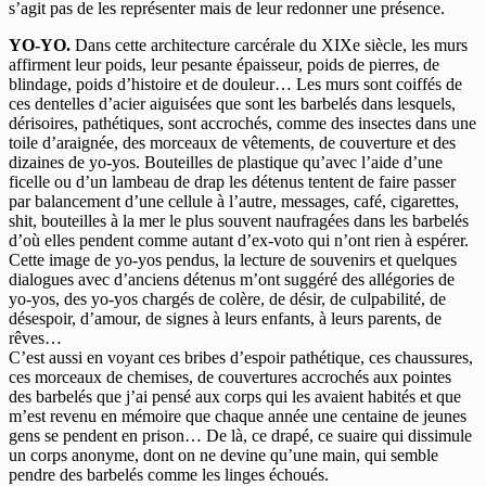
s’agit pas de les représenter mais de leur redonner une présence.
YO-YO.
Dans cette architecture carcérale du XIXe siècle, les murs
affirment leur poids, leur pesante épaisseur, poids de pierres, de
blindage, poids d’histoire et de douleur… Les murs sont coiffés de
ces dentelles d’acier aiguisées que sont les barbelés dans lesquels,
dérisoires, pathétiques, sont accrochés, comme des insectes dans une
toile d’araignée, des morceaux de vêtements, de couverture et des
dizaines de yo-yos. Bouteilles de plastique qu’avec l’aide d’une
ficelle ou d’un lambeau de drap les détenus tentent de faire passer
par balancement d’une cellule à l’autre, messages, café, cigarettes,
shit, bouteilles à la mer le plus souvent naufragées dans les barbelés
d’où elles pendent comme autant d’ex-voto qui n’ont rien à espérer.
Cette image de yo-yos pendus, la lecture de souvenirs et quelques
dialogues avec d’anciens détenus m’ont suggéré des allégories de
yo-yos, des yo-yos chargés de colère, de désir, de culpabilité, de
désespoir, d’amour, de signes à leurs enfants, à leurs parents, de
rêves…
C’est aussi en voyant ces bribes d’espoir pathétique, ces chaussures,
ces morceaux de chemises, de couvertures accrochés aux pointes
des barbelés que j’ai pensé aux corps qui les avaient habités et que
m’est revenu en mémoire que chaque année une centaine de jeunes
gens se pendent en prison… De là, ce drapé, ce suaire qui dissimule
un corps anonyme, dont on ne devine qu’une main, qui semble
pendre des barbelés comme les linges échoués.