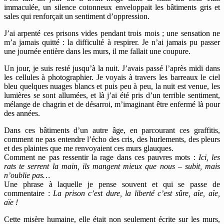
immaculée, un silence cotonneux enveloppait les bâtiments gris et
sales qui renforçait un sentiment d’oppression.
J’ai arpenté ces prisons vides pendant trois mois ; une sensation ne
m’a jamais quitté : la difficulté à respirer. Je n’ai jamais pu passer
une journée entière dans les murs, il me fallait une coupure.
Un jour, je suis resté jusqu’à la nuit. J’avais passé l’après midi dans
les cellules à photographier. Je voyais à travers les barreaux le ciel
bleu quelques nuages blancs et puis peu à peu, la nuit est venue, les
lumières se sont allumées, et là j’ai été pris d’un terrible sentiment,
mélange de chagrin et de désarroi, m’imaginant être enfermé là pour
des années.
Dans ces bâtiments d’un autre âge, en parcourant ces graffitis,
comment ne pas entendre l’écho des cris, des hurlements, des pleurs
et des plaintes que me renvoyaient ces murs glauques.
Comment ne pas ressentir la rage dans ces pauvres mots :
Ici, les
rats te serrent la main, ils mangent mieux que nous – subit, mais
n’oublie pas…
Une phrase à laquelle je pense souvent et qui se passe de
commentaire :
La prison c’est dure, la liberté c’est sûre, aïe, aïe,
aïe !
Cette misère humaine, elle était non seulement écrite sur les murs,