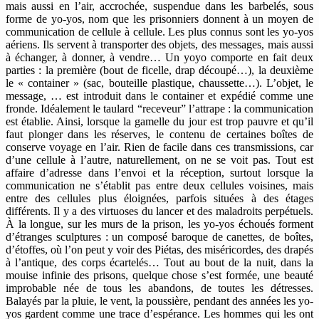
mais aussi en l’air, accrochée, suspendue dans les barbelés, sous
forme de yo-yos, nom que les prisonniers donnent à un moyen de
communication de cellule à cellule. Les plus connus sont les yo-yos
aériens. Ils servent à transporter des objets, des messages, mais aussi
à échanger, à donner, à vendre… Un yoyo comporte en fait deux
parties : la première (bout de ficelle, drap découpé…), la deuxième
le « container » (sac, bouteille plastique, chaussette…). L’objet, le
message, … est introduit dans le container et expédié comme une
fronde. Idéalement le taulard “receveur” l’attrape : la communication
est établie. Ainsi, lorsque la gamelle du jour est trop pauvre et qu’il
faut plonger dans les réserves, le contenu de certaines boîtes de
conserve voyage en l’air. Rien de facile dans ces transmissions, car
d’une cellule à l’autre, naturellement, on ne se voit pas. Tout est
affaire d’adresse dans l’envoi et la réception, surtout lorsque la
communication ne s’établit pas entre deux cellules voisines, mais
entre des cellules plus éloignées, parfois situées à des étages
différents. Il y a des virtuoses du lancer et des maladroits perpétuels.
À la longue, sur les murs de la prison, les yo-yos échoués forment
d’étranges sculptures : un composé baroque de canettes, de boîtes,
d’étoffes, où l’on peut y voir des Piétas, des miséricordes, des drapés
à l’antique, des corps écartelés… Tout au bout de la nuit, dans la
mouise infinie des prisons, quelque chose s’est formée, une beauté
improbable née de tous les abandons, de toutes les détresses.
Balayés par la pluie, le vent, la poussière, pendant des années les yo-
yos gardent comme une trace d’espérance. Les hommes qui les ont