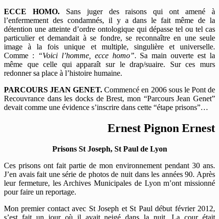
ECCE HOMO.
Sans juger des raisons qui ont amené à
l’enfermement des condamnés, il y a dans le fait même de la
détention une atteinte d’ordre ontologique qui dépasse tel ou tel cas
particulier et demandait à se fondre, se reconnaître en une seule
image à la fois unique et multiple, singulière et universelle.
Comme :
“Voici l’homme, ecce homo”
. Sa main ouverte est la
même que celle qui apparaît sur le drap/suaire. Sur ces murs
redonner sa place à l’histoire humaine.
PARCOURS JEAN GENET.
Commencé en 2006 sous le Pont de
Recouvrance dans les docks de Brest, mon “Parcours Jean Genet”
devait comme une évidence s’inscrire dans cette “étape prisons”…
Ernest Pignon Ernest
Prisons St Joseph, St Paul de Lyon
Ces prisons ont fait partie de mon environnement pendant 30 ans.
J’en avais fait une série de photos de nuit dans les années 90. Après
leur fermeture, les Archives Municipales de Lyon m’ont missionné
pour faire un reportage.
Mon premier contact avec St Joseph et St Paul début février 2012,
s’est fait un jour où il avait neigé dans la nuit. La cour était