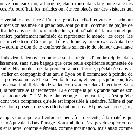
ze panneaux qui, à l’origine, était exposé dans la grande salle des
ices. Aujourd’hui, les malades ont été remplacés par des visiteurs qui
ier véritable choc face à l’un des grands chefs-d’œuvre de la peinture
tte dimension assumée du grandiose, sont pour lui comme une piqûre de
 attiré dans ces deux reproductions, qui traînaient à la maison et qui
anière parfaitement maîtrisée de représenter le monde, les corps, les
 sur cette terre ? Ce que peut être la lumière, un corps, etc. Autant de
re – auront le don de le conforter dans son envie de plonger davantage
 Puis vient le temps – comme le veut la règle – d’une inscription dans
ablissement, sans autre bagage que cette seule expérience augmentée de
ndre. Néanmoins, dès la première année, l’école, spécialisée dans la
e un atelier en compagnie d’un ami à Lyon où il commence à peindre de
professionnelle. Elle se lève tôt le matin, et peint jusqu’au soir, très
 devant lui, il décide de se lancer à son tour dans l’aventure. Sans
it, la peinture se fait recherche. Elle occupe la plus grande part de son
 propre vie. ” “ Mais le plus étrange ”, poursuit-il, “ c’est qu’elle
on dont vous comprenez qu’elle est impossible à atteindre. Même si par
st bien présent, que vos efforts ont un sens. Et puis, sans crier gare,
emple, qui appelle à l’enfouissement, à la descente, à la matière qui
nner un équivalent dans l’image. Son ambition n’est pas de copier ou de
rps et la terre, comme éléments, comme incarnation, mais aussi comme