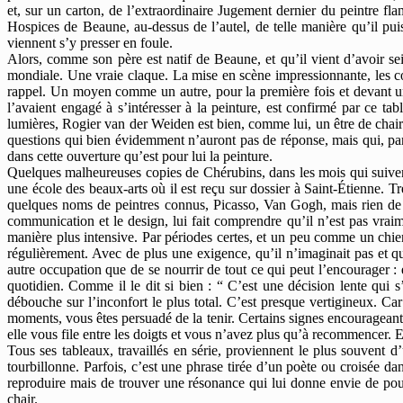
et, sur un carton, de l’extraordinaire Jugement dernier du peintre
Hospices de Beaune, au-dessus de l’autel, de telle manière qu’il puis
viennent s’y presser en foule.
Alors, comme son père est natif de Beaune, et qu’il vient d’avoir sei
mondiale. Une vraie claque. La mise en scène impressionnante, les co
rappel. Un moyen comme un autre, pour la première fois et devant une 
l’avaient engagé à s’intéresser à la peinture, est confirmé par ce t
lumières, Rogier van der Weiden est bien, comme lui, un être de chair e
questions qui bien évidemment n’auront pas de réponse, mais qui, par 
dans cette ouverture qu’est pour lui la peinture.
Quelques malheureuses copies de Chérubins, dans les mois qui suivent,
une école des beaux-arts où il est reçu sur dossier à Saint-Étienne. 
quelques noms de peintres connus, Picasso, Van Gogh, mais rien de t
communication et le design, lui fait comprendre qu’il n’est pas vrai
manière plus intensive. Par périodes certes, et un peu comme un chien f
régulièrement. Avec de plus une exigence, qu’il n’imaginait pas et 
autre occupation que de se nourrir de tout ce qui peut l’encourager : ex
quotidien. Comme il le dit si bien : “ C’est une décision lente qui 
débouche sur l’inconfort le plus total. C’est presque vertigineux. Ca
moments, vous êtes persuadé de la tenir. Certains signes encourageants
elle vous file entre les doigts et vous n’avez plus qu’à recommencer.
Tous ses tableaux, travaillés en série, proviennent le plus souvent 
tourbillonne. Parfois, c’est une phrase tirée d’un poète ou croisée da
reproduire mais de trouver une résonance qui lui donne envie de pou
chair.