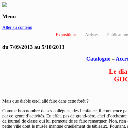
Menu
anne-marie et roland pallade galerie art 
Aller au contenu
Expositions
Artistes
Publication
du 7/09/2013 au 5/10/2013
Catalogue
–
Accro
Le dia
GOO
Mais que diable est-il allé faire dans cette forêt ?
Comme bon nombre de ses collègues, dès l’enfance, il commence par s’i
par ce genre d’activités. En effet, pas de grand-père, chef d’orchestre 
de journal de classe qui lui permette de se faire remarquer. Non, rien
petite ville dont le musée manque cruellement de tableaux. Pourtant, 