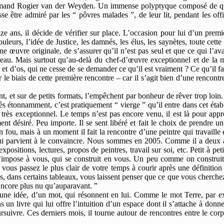
 flamand Rogier van der Weyden. Un immense polyptyque composé de quin
se être admiré par les “ pôvres malades ”, de leur lit, pendant les off
ze ans, il décide de vérifier sur place. L’occasion pour lui d’un prem
uleurs, l’idée de Justice, les damnés, les élus, les saynètes, toute ce
œuvre originale, de s’assurer qu’il n’est pas seul et que ce qui l’avait
ableau. Mais surtout qu’au-delà du chef-d’œuvre exceptionnel et de la m
t d’os, qui ne cesse de se demander ce qu’il est vraiment ? Ce qu’il fait
le biais de cette première rencontre – car il s’agit bien d’une rencont
 et sur de petits formats, l’empêchent par bonheur de rêver trop loin.
Très étonnamment, c’est pratiquement “ vierge ” qu’il entre dans cet ét
rès exceptionnel. Le temps n’est pas encore venu, il est là pour appre
ment désiré. Peu importe. Il se sent libéré et fait le choix de prendr
ou, mais à un moment il fait la rencontre d’une peintre qui travaille en 
qui parvient à le convaincre. Nous sommes en 2005. Comme il a deux ans
positions, lectures, propos de peintres, travail sur soi, etc. Petit à pet
s’impose à vous, qui se construit en vous. Un peu comme on construit sa
r vous passez le plus clair de votre temps à courir après une définiti
, dans certains tableaux, vous laissent penser que ce que vous cherchez e
 Encore plus nu qu’auparavant. ”
d’une idée, d’un mot, qui résonnent en lui. Comme le mot Terre, par ex
ns un livre qui lui offre l’intuition d’un espace dont il s’attache à do
rsuivre. Ces derniers mois, il tourne autour de rencontres entre le co