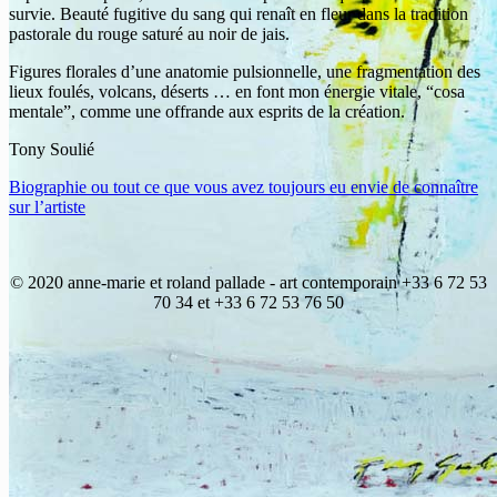
survie. Beauté fugitive du sang qui renaît en fleur dans la tradition
pastorale du rouge saturé au noir de jais.
Figures florales d’une anatomie pulsionnelle, une fragmentation des
lieux foulés, volcans, déserts … en font mon énergie vitale, “cosa
mentale”, comme une offrande aux esprits de la création.
Tony Soulié
Biographie ou tout ce que vous avez toujours eu envie de connaître
sur l’artiste
© 2020 anne-marie et roland pallade - art contemporain +33 6 72 53
70 34 et +33 6 72 53 76 50