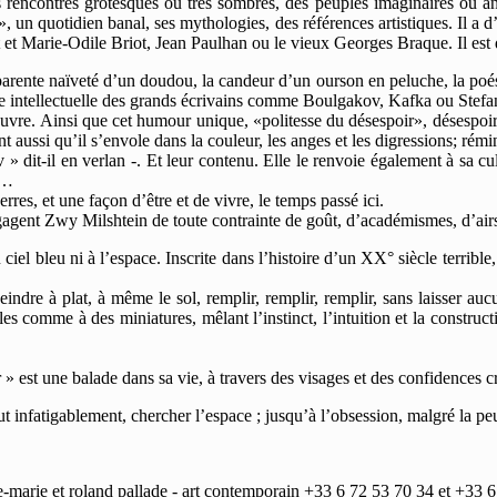
es rencontres grotesques ou très sombres, des peuples imaginaires ou an
, un quotidien banal, ses mythologies, des références artistiques. Il a d
 et Marie-Odile Briot, Jean Paulhan ou le vieux Georges Braque. Il est dan
apparente naïveté d’un doudou, la candeur d’un ourson en peluche, la po
re intellectuelle des grands écrivains comme Boulgakov, Kafka ou Stef
euvre. Ainsi que cet humour unique, «politesse du désespoir», désespoir d
t aussi qu’il s’envole dans la couleur, les anges et les digressions; rém
 dit-il en verlan -. Et leur contenu. Elle le renvoie également à sa cultu
it…
rres, et une façon d’être et de vivre, le temps passé ici.
 dégagent Zwy Milshtein de toute contrainte de goût, d’académismes, d’ai
iel bleu ni à l’espace. Inscrite dans l’histoire d’un XX° siècle terrible,
indre à plat, à même le sol, remplir, remplir, remplir, sans laisser aucu
 comme à des miniatures, mêlant l’instinct, l’intuition et la constructi
» est une balade dans sa vie, à travers des visages et des confidences cr
faut infatigablement, chercher l’espace ; jusqu’à l’obsession, malgré la peu
marie et roland pallade - art contemporain +33 6 72 53 70 34 et +33 