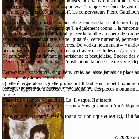
autoportraits effacés, effarés ou amusés, aux yeux qui s’enfuient, d
souffrent, des visages, des atmosphères, d’étranges « scènes de genre »
de Paris, la galeriste Katia Granoff, les conservateurs Pierre Gaudibert
Dans sa peinture, la part d’enfance et de jeunesse laisse affleurer l’
– à l’instar de Marcel Duchamp qu’il a également connu -, la rencont
Sa part de non croyant juif lui fait placer la famille au coeur de son o
sans raideur ni lamentations. Cette «judaïté», cette humanité, permetten
Sa part russe lui fait aimer les verres. De vodka notamment – « akdov »
personnages qu’il a croisés; tout ce qui traverse ses toiles et s’y inscr
Sa part française est davantage parisienne et beaujolaise. Encore des ve
L’ensemble présenté, le travail, l’obstination, la nécessité de vivre,
Cette œuvre, son œuvre, singulière, vraie, ne laisse jamais de place au c
; à la fois physiques et mentaux.
Quelle énergie alors! Quelle profusion! Il faut voir ce petit homme pe
Souvenirs de famille - acrylique sur toile - 150 x 50 - 2017
collages, apports de matières…), s’attaquant à des pièces monumentales
fragile.
Mais il ne « semble » pas. Il est. Là. Il vaque. Il s’inscrit.
Au détour de « Boîtes à secrets », son « Voyage autour d’un échiquier 
Dans cet univers confié, révélé, tour à tour onirique et resurgi, il lui 
© 2020 anne-