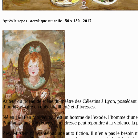
Après le repas - acrylique sur toile - 50 x 150 - 2017
Auteur du rideau de scène du théâtre des Célestins à Lyon, possédant 
d’un imaginaire en quête de liberté et d’ivresses.
Né en 1934 en Moldavie, il est un homme de l’exode, l’homme d’une exi
Pourtant, dans son œuvre, la tendresse peut répondre à la violence la p
Zwy Milstein n’invente pas une auto fiction. Il n’en a pas le besoin ni le