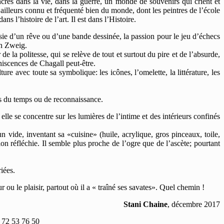
crés dans la vie, dans la guerre, un monde de souvenirs qui crient et
’ailleurs connu et fréquenté bien du monde, dont les peintres de l’école
s l’histoire de l’art. Il est dans l’Histoire.
ésie d’un rêve ou d’une bande dessinée, la passion pour le jeu d’échecs
an Zweig.
e la politesse, qui se relève de tout et surtout du pire et de l’absurde,
iniscences de Chagall peut-être.
re avec toute sa symbolique: les icônes, l’omelette, la littérature, les
rs du temps ou de reconnaissance.
 elle se concentre sur les lumières de l’intime et des intérieurs confinés
n vide, inventant sa «cuisine» (huile, acrylique, gros pinceaux, toile,
on réfléchie. Il semble plus proche de l’ogre que de l’ascète; pourtant
iées.
r ou le plaisir, partout où il a « traîné ses savates». Quel chemin !
Stani Chaine
, décembre 2017
6 72 53 76 50