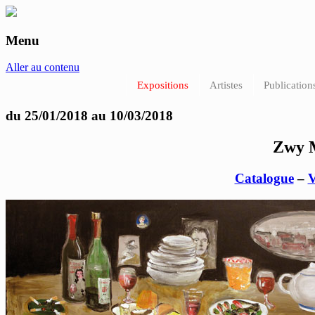
Menu
anne-marie et roland pallade galerie art 
Aller au contenu
Expositions
Artistes
Publication
du 25/01/2018 au 10/03/2018
Zwy M
Catalogue
–
V